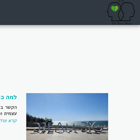
למה כד
הקשר בין
עצמית ופ
קרא עוד